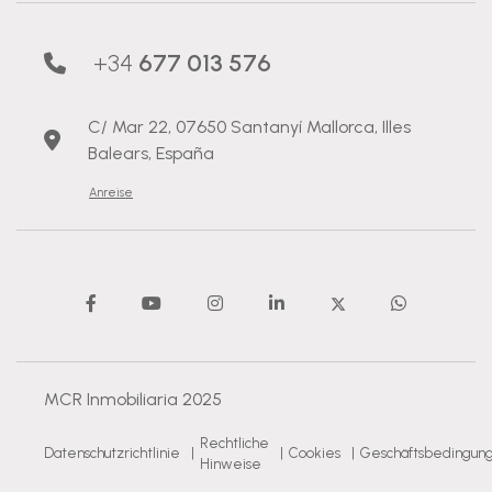
+34
677 013 576
C/ Mar 22, 07650 Santanyí Mallorca, Illes
Balears, España
Anreise
MCR Inmobiliaria 2025
Rechtliche
Datenschutzrichtlinie
|
|
Cookies
|
Geschäftsbedingun
Hinweise