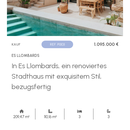
1.095.000 €
KAUF
REF. P1303
ES LLOMBARDS
In Es Llombards, ein renoviertes
Stadthaus mit exquisitem Stil,
bezugsfertig
209,47 m²
110,16 m²
3
3