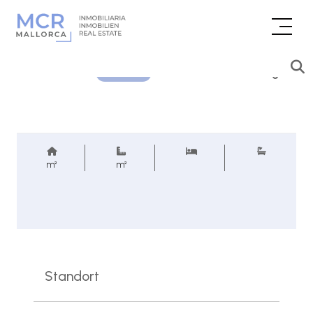
Preisanfrage
REF.
m²
m²
Standort