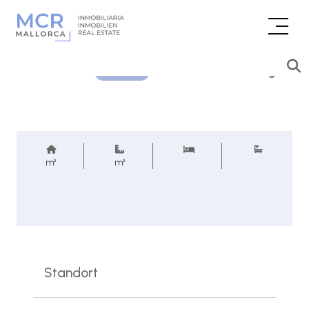
Preisanfrage
REF.
m²
m²
Standort