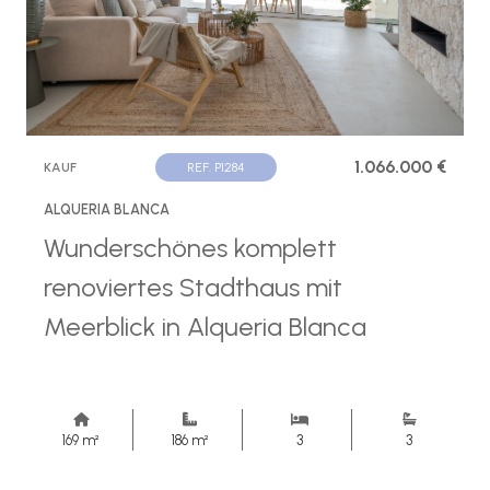
1.066.000 €
KAUF
REF. P1284
ALQUERIA BLANCA
Wunderschönes komplett
renoviertes Stadthaus mit
Meerblick in Alqueria Blanca
169 m²
186 m²
3
3