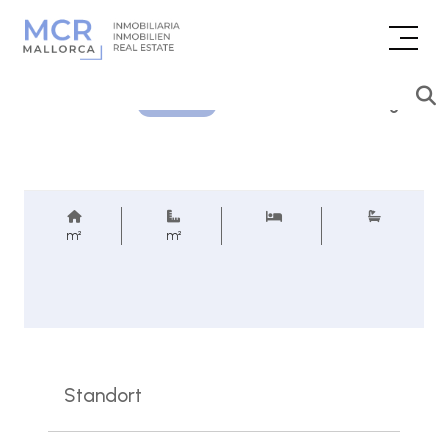
Preisanfrage
REF.
m²
m²
Standort