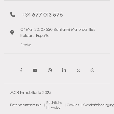
+34
677 013 576
C/ Mar 22, 07650 Santanyí Mallorca, Illes
Balears, España
Anreise
MCR Inmobiliaria 2025
Rechtliche
Datenschutzrichtlinie
|
|
Cookies
|
Geschäftsbedingun
Hinweise