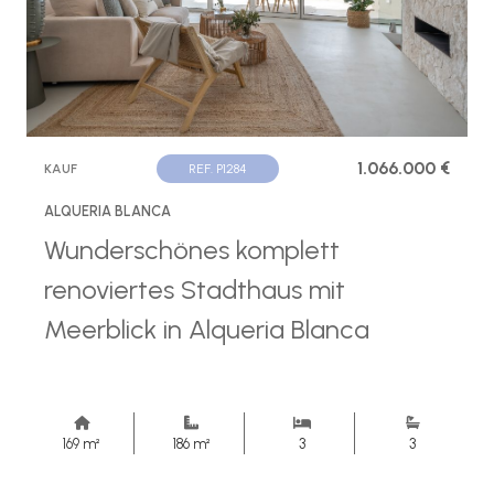
1.066.000 €
KAUF
REF. P1284
ALQUERIA BLANCA
Wunderschönes komplett
renoviertes Stadthaus mit
Meerblick in Alqueria Blanca
169 m²
186 m²
3
3