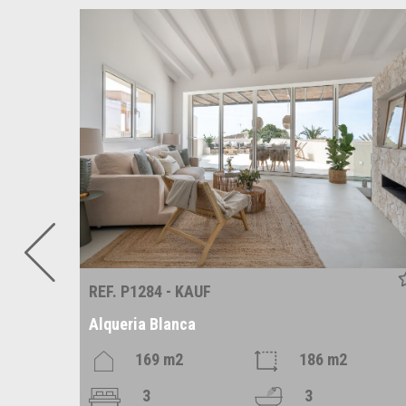
REF. P1284 - KAUF
Alqueria Blanca
169 m2
186 m2
3
3