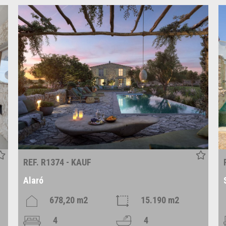
REF. R1374 - KAUF
Alaró
678,20 m2
15.190 m2
4
4