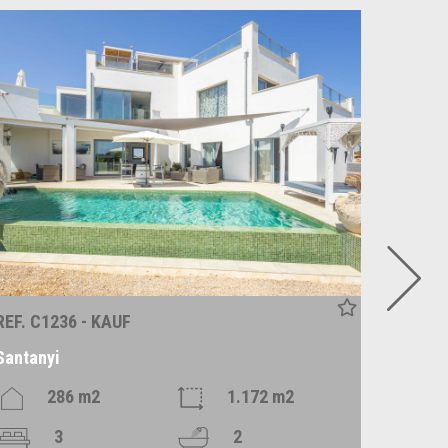
REF. C1236 - KAUF
REF. P1
Santanyi
Es Llo
286 m2
1.172 m2
3
2