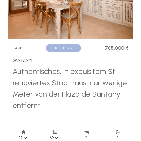
785.000 €
KAUF
REF. P1320
SANTANYI
Authentisches, in exquisitem Stil
renoviertes Stadthaus, nur wenige
Meter von der Plaza de Santanyi
entfernt
132 m²
69 m²
2
1