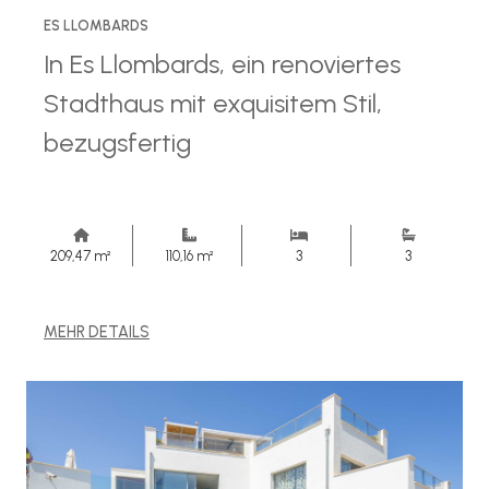
ES LLOMBARDS
In Es Llombards, ein renoviertes
Stadthaus mit exquisitem Stil,
bezugsfertig
209,47 m²
110,16 m²
3
3
MEHR DETAILS