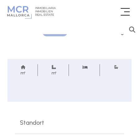
Preisanfrage
REF.
m²
m²
Standort