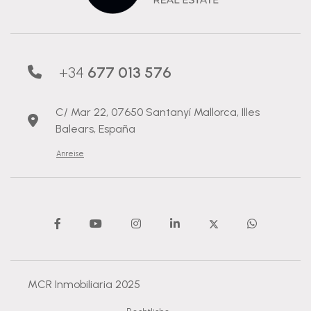
+34
677 013 576
C/ Mar 22, 07650 Santanyí Mallorca, Illes
Balears, España
Anreise
MCR Inmobiliaria 2025