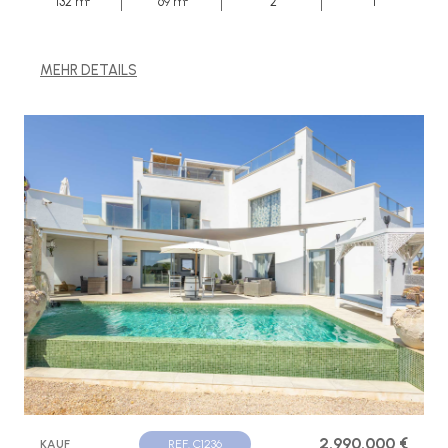
132 m²
69 m²
2
1
MEHR DETAILS
2.990.000 €
KAUF
REF. C1236