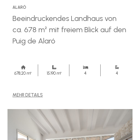
ALARÓ
Beeindruckendes Landhaus von
ca. 678 m² mit freiem Blick auf den
Puig de Alaró
678,20 m²
15.190 m²
4
4
MEHR DETAILS