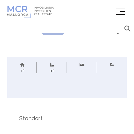
Preisanfrage
REF.
m²
m²
Standort