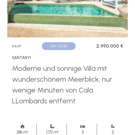
2.990.000 €
KAUF
REF. C1236
SANTANYI
Moderne und sonnige Villa mit
wunderschönem Meerblick, nur
wenige Minuten von Cala
LLombards entfernt
286 m²
1.172 m²
3
2