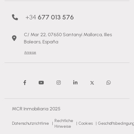
+34
677 013 576
C/ Mar 22, 07650 Santanyí Mallorca, Illes
Balears, España
Anreise
MCR Inmobiliaria 2025
Rechtliche
Datenschutzrichtlinie
|
|
Cookies
|
Geschäftsbedingun
Hinweise