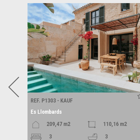
REF. P1303 - KAUF
Es Llombards
209,47 m2
110,16 m2
3
3