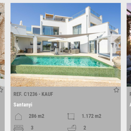
REF. C1236 - KAUF
Santanyi
286 m2
1.172 m2
3
2