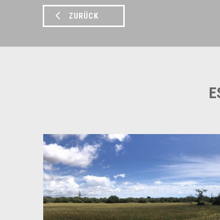
ZURÜCK
E