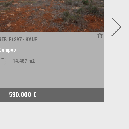
REF. F1297 - KAUF
REF. F1
Campos
Ses Sal
14.487 m2
1
530.000 €
38