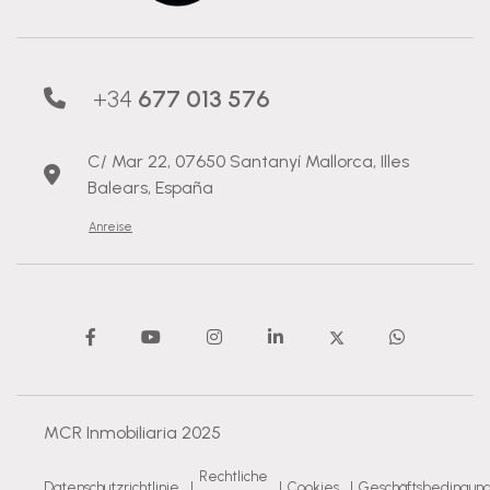
+34
677 013 576
C/ Mar 22, 07650 Santanyí Mallorca, Illes
Balears, España
Anreise
MCR Inmobiliaria 2025
Rechtliche
Datenschutzrichtlinie
|
|
Cookies
|
Geschäftsbedingun