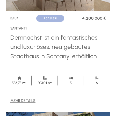
4.200.000 €
KAUF
REF. P1291
SANTANYI
Demnächst ist ein fantastisches
und luxuriöses, neu gebautes
Stadthaus in Santanyi erhältlich
556,75 m²
303,04 m²
5
6
MEHR DETAILS