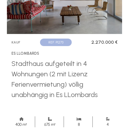
2.270.000 €
KAUF
REF. P1273
ES LLOMBARDS
Stadthaus aufgeteilt in 4
Wohnungen (2 mit Lizenz
Ferienvermietung) völlig
unabhängig in Es LLombards
400 m²
675 m²
8
4