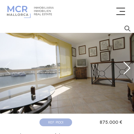
875.000 €
REF. P1001