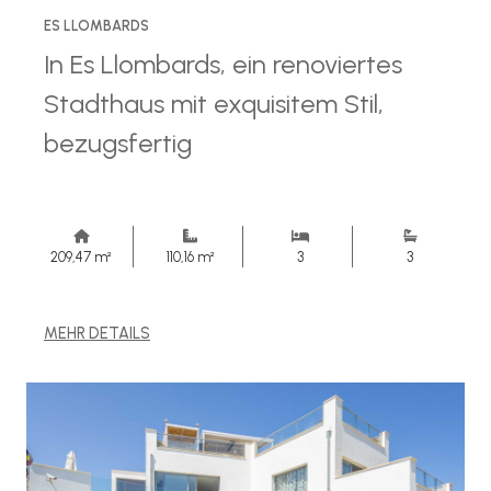
ES LLOMBARDS
In Es Llombards, ein renoviertes
Stadthaus mit exquisitem Stil,
bezugsfertig
209,47 m²
110,16 m²
3
3
MEHR DETAILS