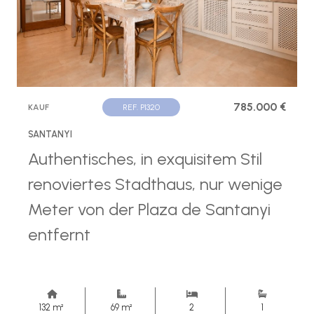
785.000 €
KAUF
REF. P1320
SANTANYI
Authentisches, in exquisitem Stil
renoviertes Stadthaus, nur wenige
Meter von der Plaza de Santanyi
entfernt
132 m²
69 m²
2
1