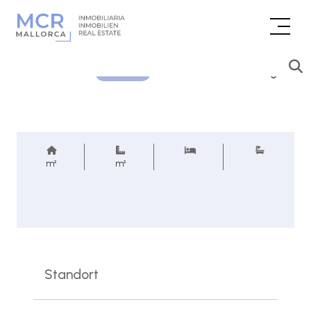
Preisanfrage
REF.
m²
m²
Standort