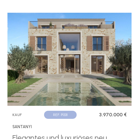
3.970.000 €
KAUF
REF. P1331
SANTANYI
Elegantes und luxuriöses neu