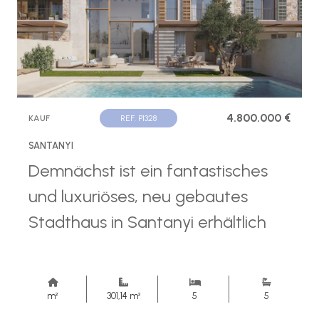
4.800.000 €
KAUF
REF. P1328
SANTANYI
Demnächst ist ein fantastisches
und luxuriöses, neu gebautes
Stadthaus in Santanyi erhältlich
m²
301,14 m²
5
5