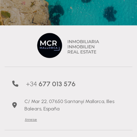
+34
677 013 576
C/ Mar 22, 07650 Santanyí Mallorca, Illes
Balears, España
Anreise