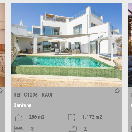
REF. C1236 - KAUF
Santanyi
286 m2
1.172 m2
3
2