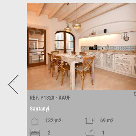
REF. P1320 - KAUF
Santanyi
m2
132 m2
69 m2
2
1