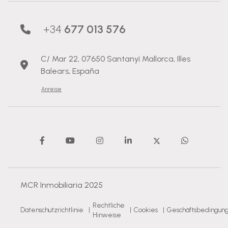
+34
677 013 576
C/ Mar 22, 07650 Santanyí Mallorca, Illes
Balears, España
Anreise
MCR Inmobiliaria 2025
Rechtliche
Datenschutzrichtlinie
|
|
Cookies
|
Geschäftsbedingun
Hinweise