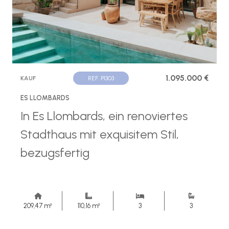
1.095.000 €
KAUF
REF. P1303
ES LLOMBARDS
In Es Llombards, ein renoviertes
Stadthaus mit exquisitem Stil,
bezugsfertig
209,47 m²
110,16 m²
3
3