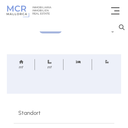
Preisanfrage
REF.
m²
m²
Standort