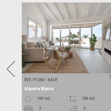
REF. P1284 - KAUF
Alqueria Blanca
2
169 m2
186 m2
3
3