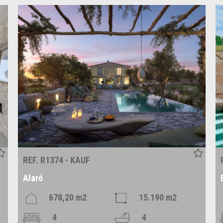
REF. R1374 - KAUF
Alaró
678,20 m2
15.190 m2
4
4