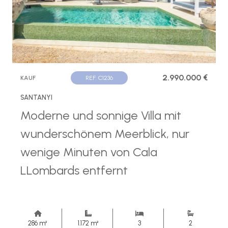
2.990.000 €
KAUF
REF. C1236
SANTANYI
Moderne und sonnige Villa mit
wunderschönem Meerblick, nur
wenige Minuten von Cala
LLombards entfernt
286 m²
1.172 m²
3
2