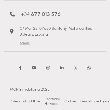
+34
677 013 576
C/ Mar 22, 07650 Santanyí Mallorca, Illes
Balears, España
Anreise
MCR Inmobiliaria 2025
Rechtliche
Datenschutzrichtlinie
|
|
Cookies
|
Geschäftsbedingun
Hinweise