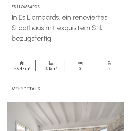
ES LLOMBARDS
In Es Llombards, ein renoviertes
Stadthaus mit exquisitem Stil,
bezugsfertig
209,47 m²
110,16 m²
3
3
MEHR DETAILS