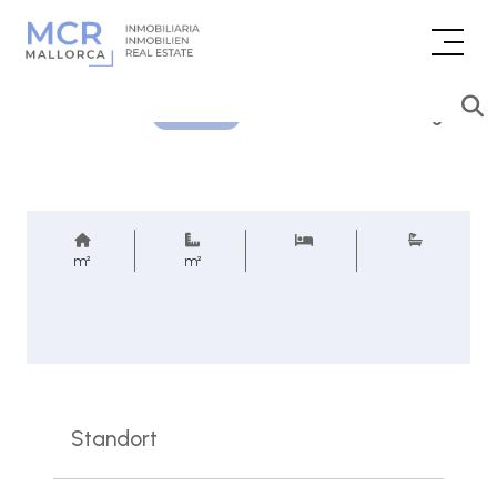
Preisanfrage
REF.
m²
m²
Standort