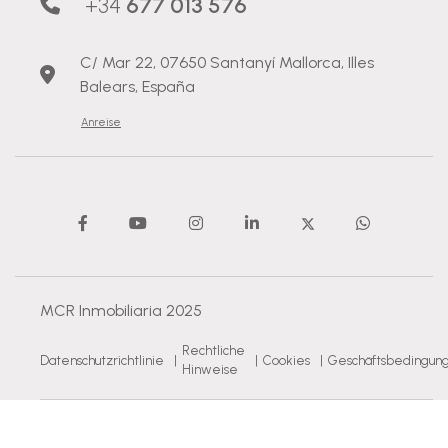
+34
677 013 576
C/ Mar 22, 07650 Santanyí Mallorca, Illes
Balears, España
Anreise
MCR Inmobiliaria 2025
Rechtliche
Datenschutzrichtlinie
|
|
Cookies
|
Geschäftsbedingun
Hinweise