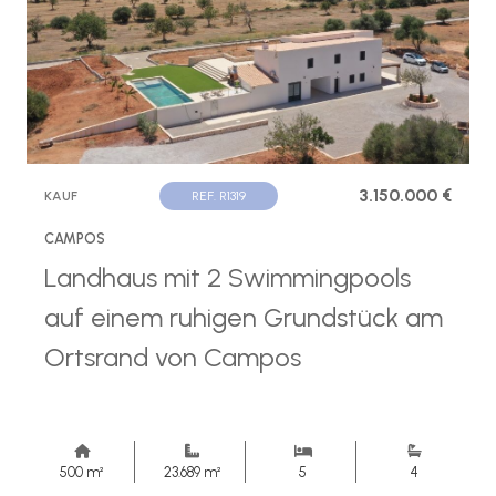
3.150.000 €
KAUF
REF. R1319
CAMPOS
Landhaus mit 2 Swimmingpools
auf einem ruhigen Grundstück am
Ortsrand von Campos
500 m²
23.689 m²
5
4