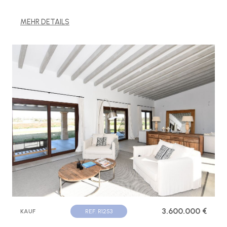
MEHR DETAILS
3.600.000 €
KAUF
REF. R1253