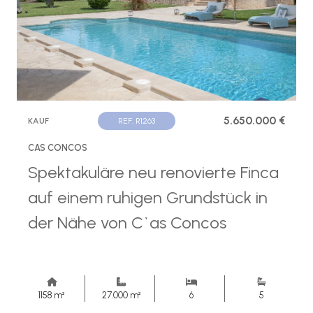
5.650.000 €
KAUF
REF. R1263
CAS CONCOS
Spektakuläre neu renovierte Finca
auf einem ruhigen Grundstück in
der Nähe von C`as Concos
1158 m²
27.000 m²
6
5