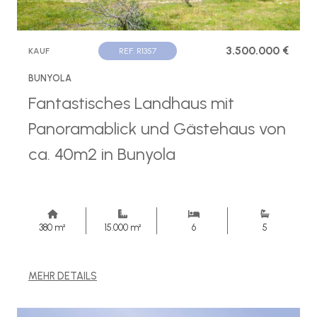
3.500.000 €
KAUF
REF. R1357
BUNYOLA
Fantastisches Landhaus mit
Panoramablick und Gästehaus von
ca. 40m2 in Bunyola
380 m²
15.000 m²
6
5
MEHR DETAILS