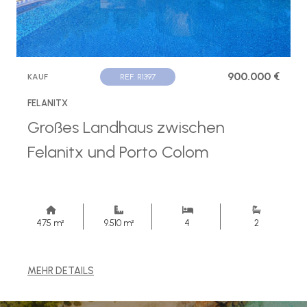
900.000 €
KAUF
REF. R1397
FELANITX
Großes Landhaus zwischen
Felanitx und Porto Colom
475 m²
9.510 m²
4
2
MEHR DETAILS