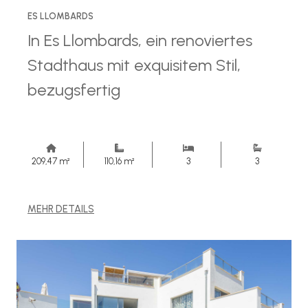
ES LLOMBARDS
In Es Llombards, ein renoviertes
Stadthaus mit exquisitem Stil,
bezugsfertig
209,47 m²
110,16 m²
3
3
MEHR DETAILS