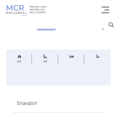
Preisanfrage
REF.
m²
m²
Standort