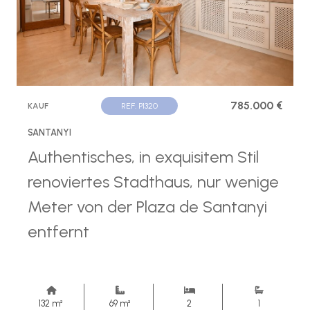
785.000 €
KAUF
REF. P1320
SANTANYI
Authentisches, in exquisitem Stil
renoviertes Stadthaus, nur wenige
Meter von der Plaza de Santanyi
entfernt
132 m²
69 m²
2
1