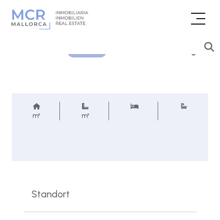
Preisanfrage
REF.
m²
m²
Standort