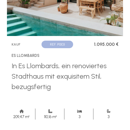
1.095.000 €
KAUF
REF. P1303
ES LLOMBARDS
In Es Llombards, ein renoviertes
Stadthaus mit exquisitem Stil,
bezugsfertig
209,47 m²
110,16 m²
3
3