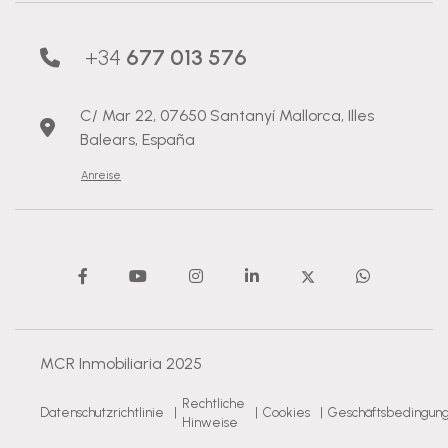
+34
677 013 576
C/ Mar 22, 07650 Santanyí Mallorca, Illes
Balears, España
Anreise
MCR Inmobiliaria 2025
Rechtliche
Datenschutzrichtlinie
|
|
Cookies
|
Geschäftsbedingun
Hinweise