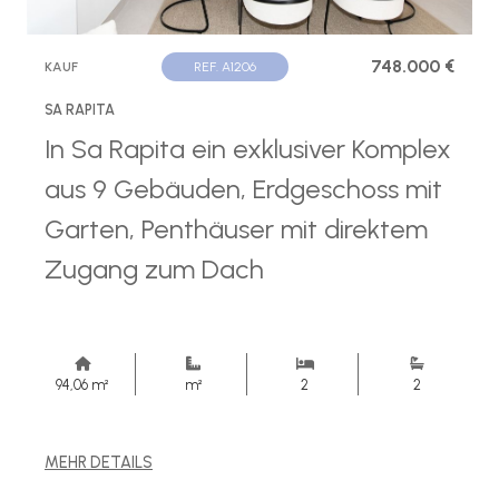
748.000 €
KAUF
REF. A1206
SA RAPITA
In Sa Rapita ein exklusiver Komplex
aus 9 Gebäuden, Erdgeschoss mit
Garten, Penthäuser mit direktem
Zugang zum Dach
94,06 m²
m²
2
2
MEHR DETAILS