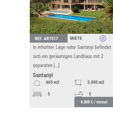
MIETE
REF. AR1517
In erhöhter Lage nahe Santanyi befindet
sich ein geräumiges Landhaus mit 2
separaten [...]
Santanyi
665 m2
5.000 m2
5
5
6.800 € / monat