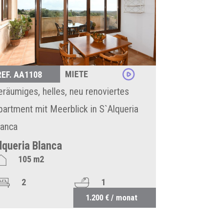
MIETE
REF. AA1108
eräumiges, helles, neu renoviertes
partment mit Meerblick in S`Alqueria
lanca
lqueria Blanca
105 m2
2
1
1.200 € / monat