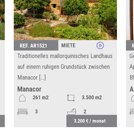
MIETE
REF. AR1521
Traditionelles mallorquinisches Landhaus
G
auf einem ruhigen Grundstück zwischen
A
Manacor [...]
B
Manacor
A
261 m2
3.500 m2
3
2
3.200 € / monat