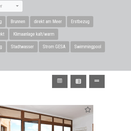
er
g
Brunnen
direkt am Meer
Erstbezug
ekt
Klimaanlage kalt/warm
ng
Stadtwasser
Strom GESA
Swimmingpool