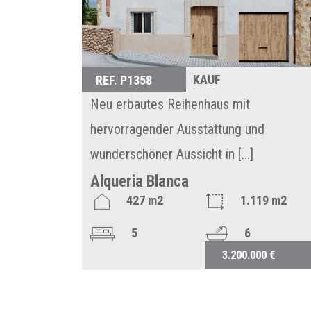
KAUF
REF. P1358
Neu erbautes Reihenhaus mit
hervorragender Ausstattung und
wunderschöner Aussicht in [...]
Alqueria Blanca
427 m2
1.119 m2
5
6
3.200.000 €