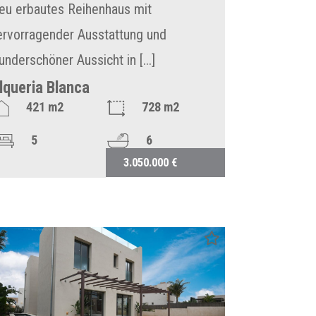
eu erbautes Reihenhaus mit
ervorragender Ausstattung und
underschöner Aussicht in [...]
lqueria Blanca
421 m2
728 m2
5
6
3.050.000 €