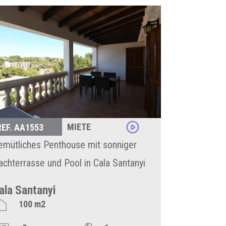
MIETE
REF. AA1553
emütliches Penthouse mit sonniger
achterrasse und Pool in Cala Santanyi
ala Santanyi
100 m2