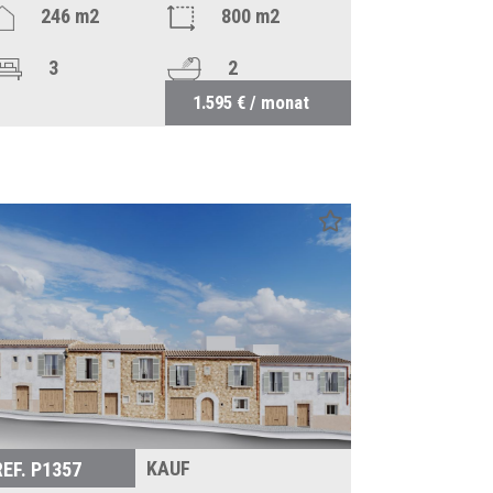
246 m2
800 m2
3
2
1.595 € / monat
KAUF
REF. P1357