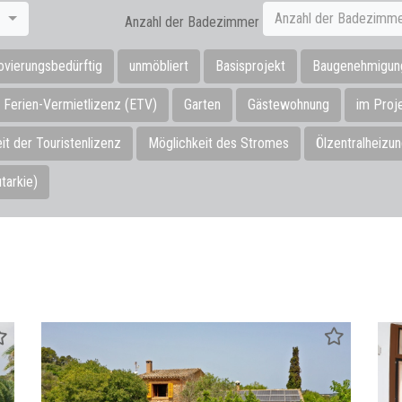
Anzahl der Badezimm
Anzahl der Badezimmer
vierungsbedürftig
unmöbliert
Basisprojekt
Baugenehmigun
Ferien-Vermietlizenz (ETV)
Garten
Gästewohnung
im Proj
it der Touristenlizenz
Möglichkeit des Stromes
Ölzentralheizu
tarkie)