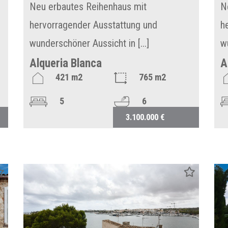
Neu erbautes Reihenhaus mit
N
hervorragender Ausstattung und
h
wunderschöner Aussicht in [...]
w
Alqueria Blanca
A
421 m2
765 m2
5
6
3.100.000 €