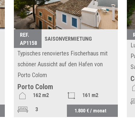
REF.
SAISONVERMIETUNG
AP1158
L
Typisches renoviertes Fischerhaus mit
P
schöner Aussicht auf den Hafen von
S
Porto Colom
C
Porto Colom
162 m2
161 m2
3
2
1.800 € / monat