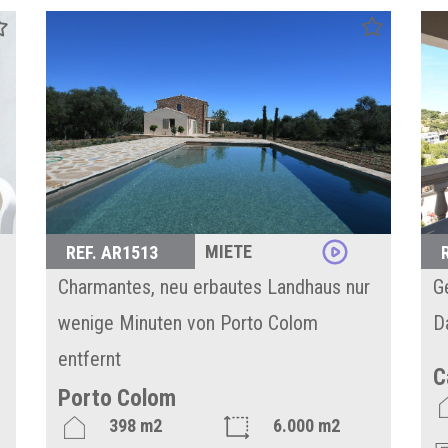
MIETE
REF. AR1513
Charmantes, neu erbautes Landhaus nur
G
wenige Minuten von Porto Colom
D
entfernt
C
Porto Colom
398 m2
6.000 m2