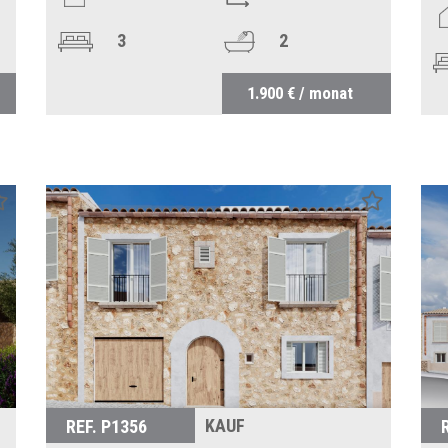
3
2
1.900 € / monat
KAUF
REF. P1356