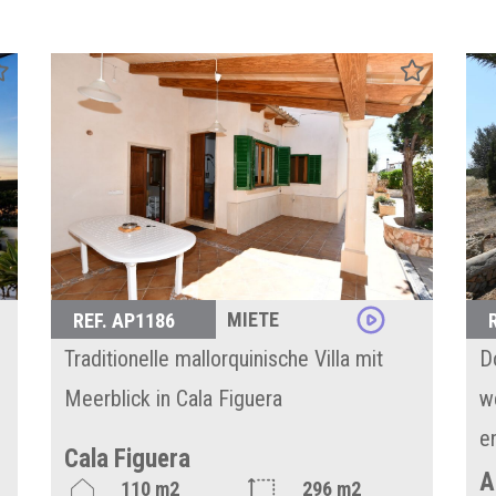
MIETE
REF. AP1186
Traditionelle mallorquinische Villa mit
D
Meerblick in Cala Figuera
w
e
Cala Figuera
A
110 m2
296 m2