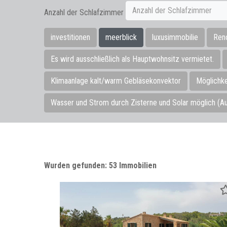
Anzahl der Schlafzimmer
Anzahl der Schlafzimmer
investitionen
meerblick
luxusimmobilie
Reno
Es wird ausschließlich als Hauptwohnsitz vermietet.
Klimaanlage kalt/warm Gebläsekonvektor
Möglichke
Wasser und Strom durch Zisterne und Solar möglich (Au
Wurden gefunden: 53 Immobilien