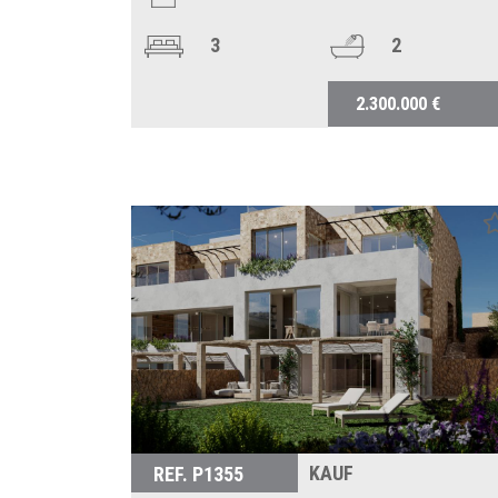
3
2
2.300.000 €
KAUF
REF. P1355