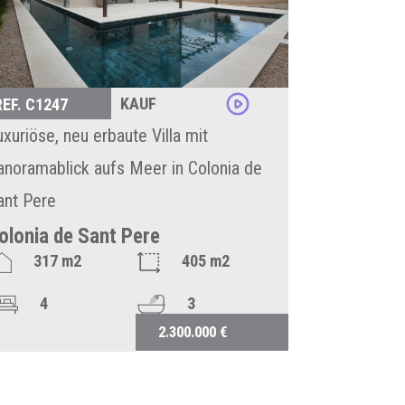
KAUF
REF. C1247
uxuriöse, neu erbaute Villa mit
anoramablick aufs Meer in Colonia de
ant Pere
olonia de Sant Pere
317 m2
405 m2
4
3
2.300.000 €