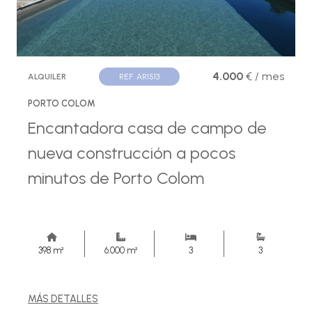
4.000
€ / mes
ALQUILER
REF. AR1513
PORTO COLOM
Encantadora casa de campo de
nueva construcción a pocos
minutos de Porto Colom
398 m²
6.000 m²
3
3
MÁS DETALLES