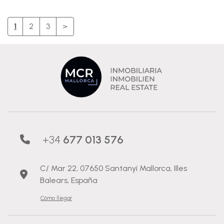
1
2
3
>
+34
677 013 576
C/ Mar 22, 07650 Santanyí Mallorca, Illes
Balears, España
Cómo llegar