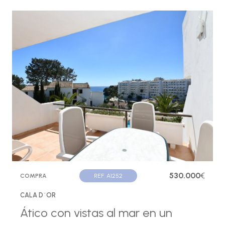
530.000
€
COMPRA
REF. A1252
CALA D´OR
Ático con vistas al mar en un