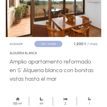
1.200
€ / mes
ALQUILER
REF. AA1108
ALQUERIA BLANCA
Amplio apartamento reformado
en S`Alqueria blanca con bonitas
vistas hasta el mar
105 m²
m²
2
1