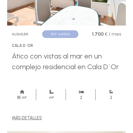
1.700
€ / mes
ALQUILER
REF. AA1506
CALA D´OR
Ático con vistas al mar en un
complejo residencial en Cala D`Or
85 m²
m²
2
2
MÁS DETALLES