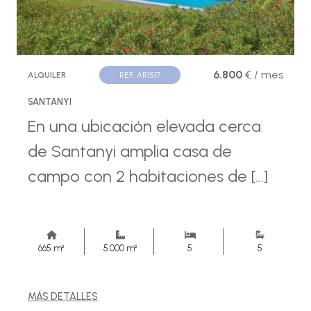
6.800
€ / mes
ALQUILER
REF. AR1517
SANTANYI
En una ubicación elevada cerca
de Santanyi amplia casa de
campo con 2 habitaciones de [...]
665 m²
5.000 m²
5
5
MÁS DETALLES