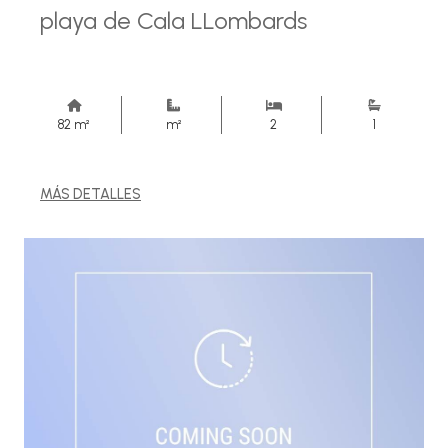
playa de Cala LLombards
82 m²
m²
2
1
MÁS DETALLES