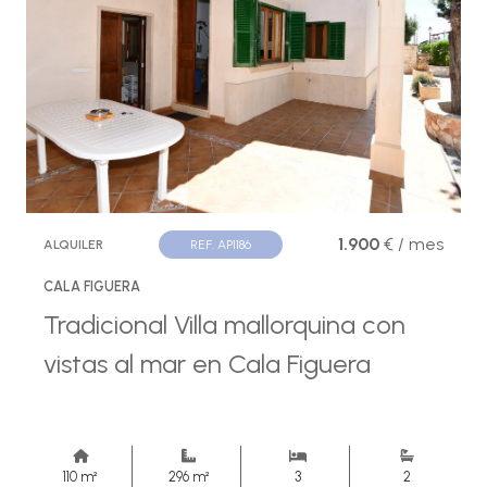
1.900
€ / mes
ALQUILER
REF. AP1186
CALA FIGUERA
Tradicional Villa mallorquina con
vistas al mar en Cala Figuera
110 m²
296 m²
3
2