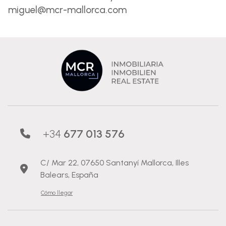
miguel@mcr-mallorca.com
+34
677 013 576
C/ Mar 22, 07650 Santanyí Mallorca, Illes
Balears, España
Cómo llegar