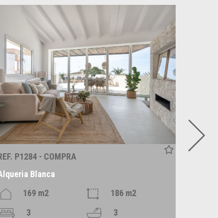
REF. P1284 - COMPRA
REF. P
Alqueria Blanca
Santan
169 m2
186 m2
3
3