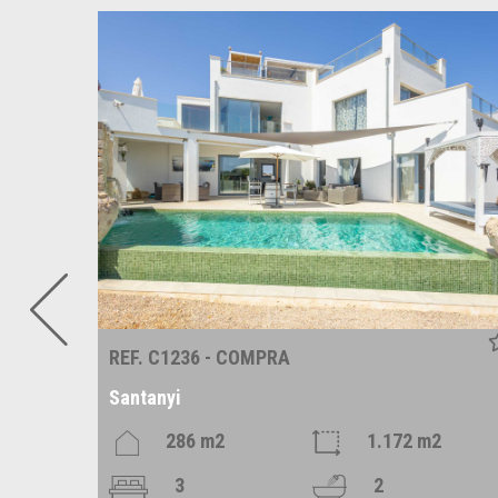
REF. C1236 - COMPRA
Santanyi
m2
286 m2
1.172 m2
3
2