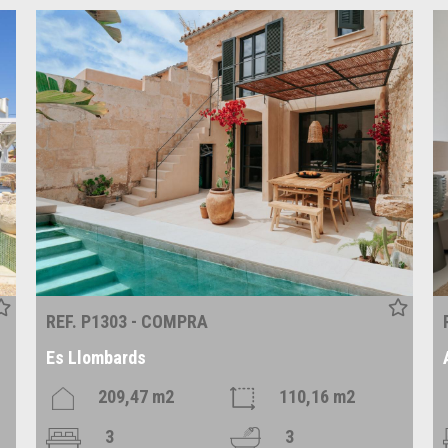
REF. P1303 - COMPRA
Es Llombards
209,47 m2
110,16 m2
3
3