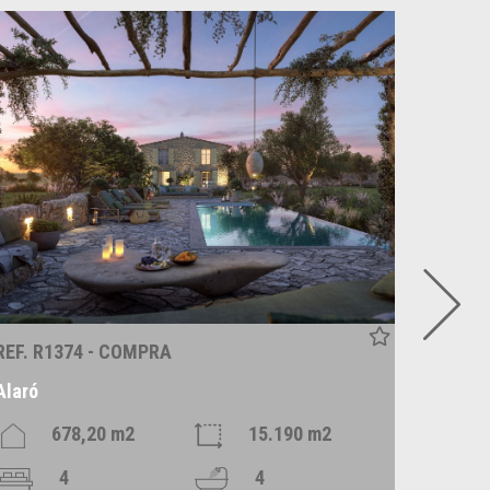
REF. R1374 - COMPRA
REF. C
Alaró
Santan
678,20 m2
15.190 m2
4
4