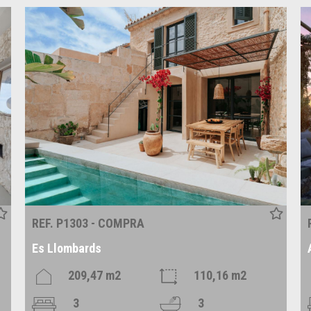
REF. P1303 - COMPRA
Es Llombards
209,47 m2
110,16 m2
3
3