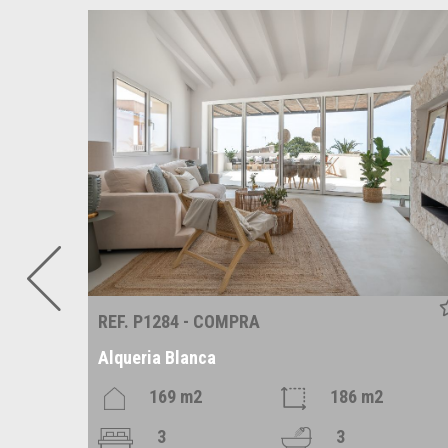
REF. P1284 - COMPRA
Alqueria Blanca
169 m2
186 m2
3
3