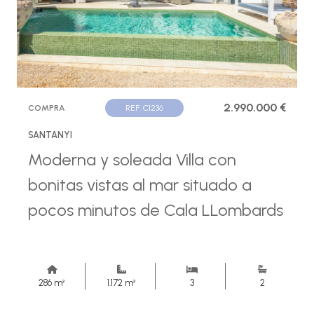
2.990.000 €
COMPRA
REF. C1236
SANTANYI
Moderna y soleada Villa con
bonitas vistas al mar situado a
pocos minutos de Cala LLombards
286 m²
1.172 m²
3
2