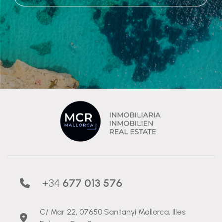
+34
677 013 576
C/ Mar 22, 07650 Santanyí Mallorca, Illes