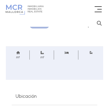
Consultar precio
REF.
m²
m²
Ubicación