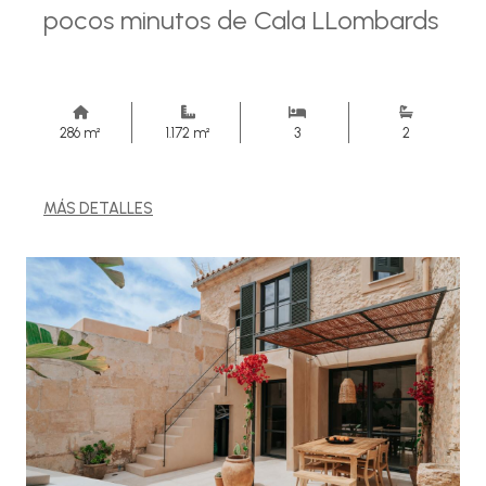
pocos minutos de Cala LLombards
286 m²
1.172 m²
3
2
MÁS DETALLES