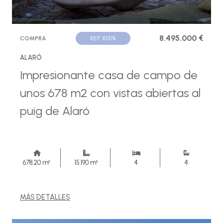
8.495.000 €
COMPRA
REF. R1374
ALARÓ
Impresionante casa de campo de
unos 678 m2 con vistas abiertas al
puig de Alaró
678,20 m²
15.190 m²
4
4
MÁS DETALLES