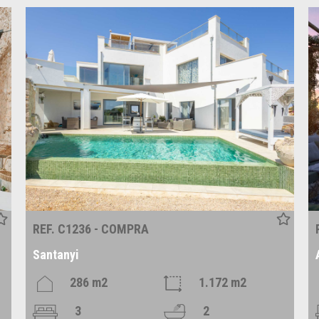
REF. C1236 - COMPRA
Santanyi
286 m2
1.172 m2
3
2