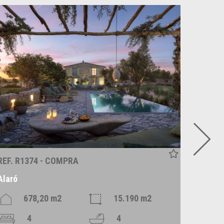
REF. R1374 - COMPRA
REF. P
Alaró
Santan
678,20 m2
15.190 m2
4
4