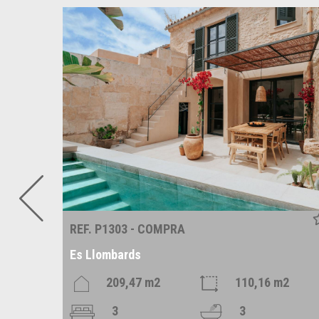
REF. P1303 - COMPRA
Es Llombards
209,47 m2
110,16 m2
3
3