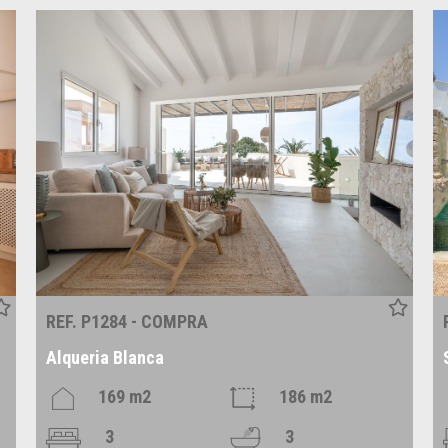
REF. P1284 - COMPRA
Alqueria Blanca
169 m2
186 m2
3
3