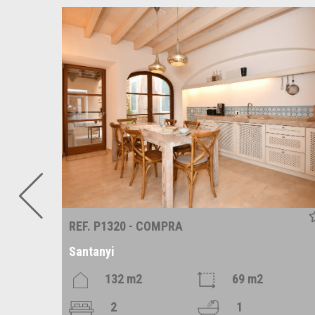
REF. P1320 - COMPRA
Santanyi
m2
132 m2
69 m2
2
1