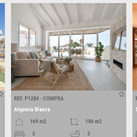
REF. P1284 - COMPRA
Alqueria Blanca
169 m2
186 m2
3
3