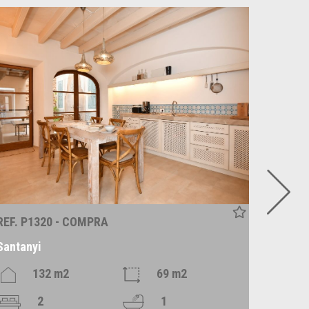
REF. P1320 - COMPRA
REF. R
Santanyi
Alaró
132 m2
69 m2
2
1