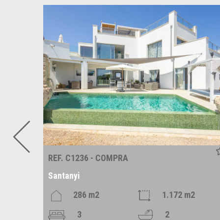
REF. C1236 - COMPRA
Santanyi
m2
286 m2
1.172 m2
3
2