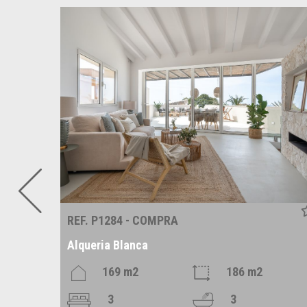
REF. P1284 - COMPRA
Alqueria Blanca
m2
169 m2
186 m2
3
3