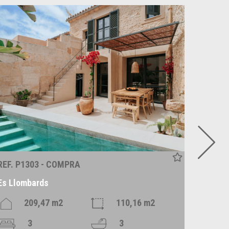
REF. P1303 - COMPRA
REF. C
Es Llombards
Santan
209,47 m2
110,16 m2
3
3