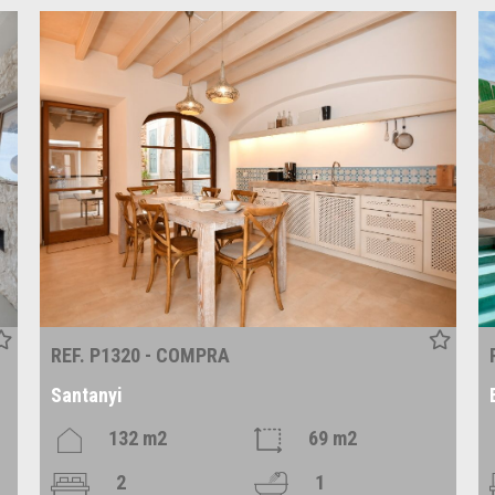
REF. P1320 - COMPRA
Santanyi
132 m2
69 m2
2
1