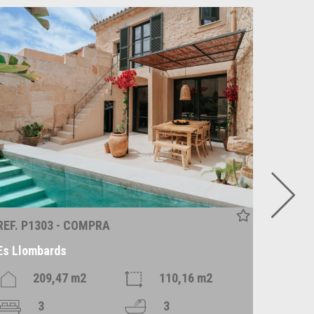
REF. P1303 - COMPRA
REF. P
Es Llombards
Alqueri
209,47 m2
110,16 m2
3
3