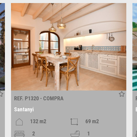
REF. P1320 - COMPRA
Santanyi
132 m2
69 m2
2
1