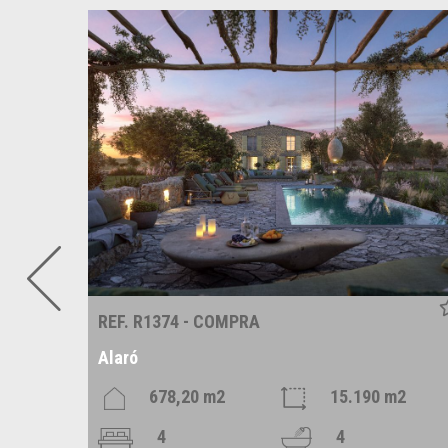
REF. R1374 - COMPRA
Alaró
2
678,20 m2
15.190 m2
4
4