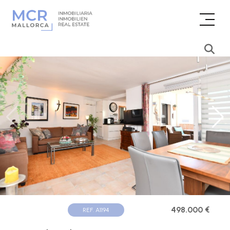
498.000 €
REF. A1194