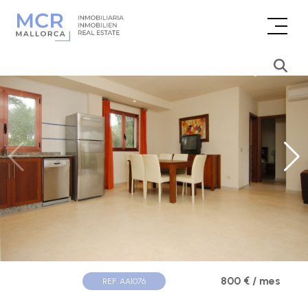
800 € / mes
REF. AA1076