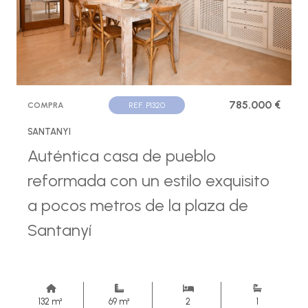
785.000 €
COMPRA
REF. P1320
SANTANYI
Auténtica casa de pueblo
reformada con un estilo exquisito
a pocos metros de la plaza de
Santanyí
132 m²
69 m²
2
1