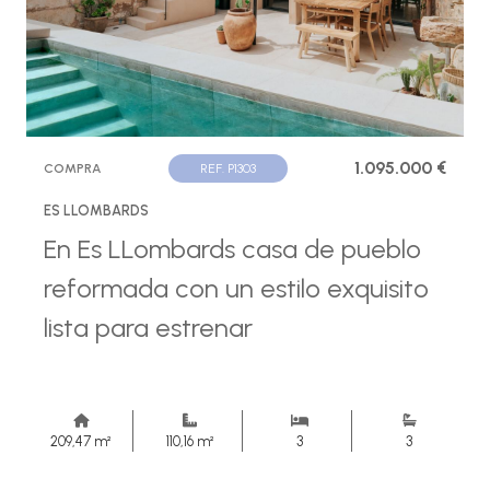
1.095.000 €
COMPRA
REF. P1303
ES LLOMBARDS
En Es LLombards casa de pueblo
reformada con un estilo exquisito
lista para estrenar
209,47 m²
110,16 m²
3
3