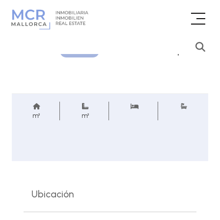
Consultar precio
REF.
m²
m²
Ubicación