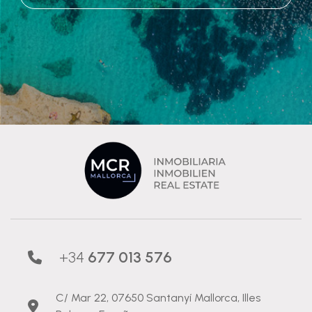
+34
677 013 576
C/ Mar 22, 07650 Santanyí Mallorca, Illes