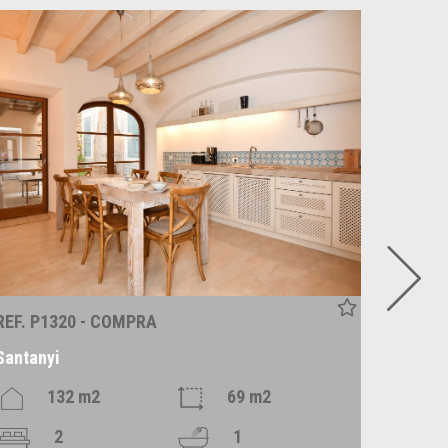
REF. P1320 - COMPRA
REF. R
Santanyi
Alaró
132 m2
69 m2
2
1