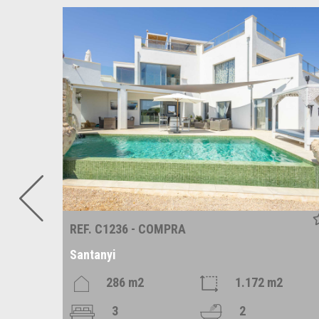
REF. C1236 - COMPRA
Santanyi
m2
286 m2
1.172 m2
3
2