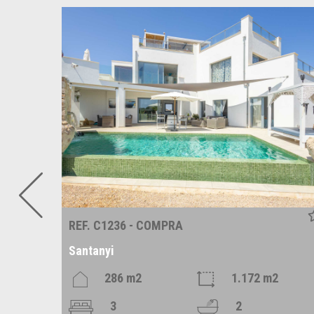
REF. C1236 - COMPRA
Santanyi
m2
286 m2
1.172 m2
3
2