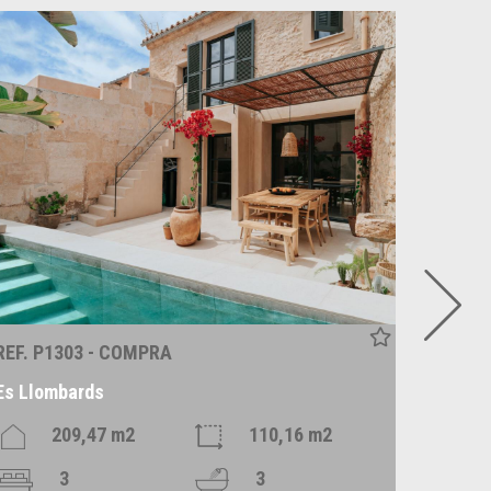
REF. P1303 - COMPRA
REF. P
Es Llombards
Santan
209,47 m2
110,16 m2
3
3