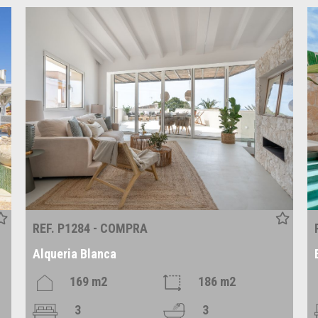
REF. P1284 - COMPRA
Alqueria Blanca
169 m2
186 m2
3
3