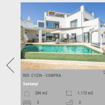
REF. C1236 - COMPRA
Santanyi
286 m2
1.172 m2
3
2