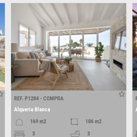
REF. P1284 - COMPRA
Alqueria Blanca
169 m2
186 m2
3
3