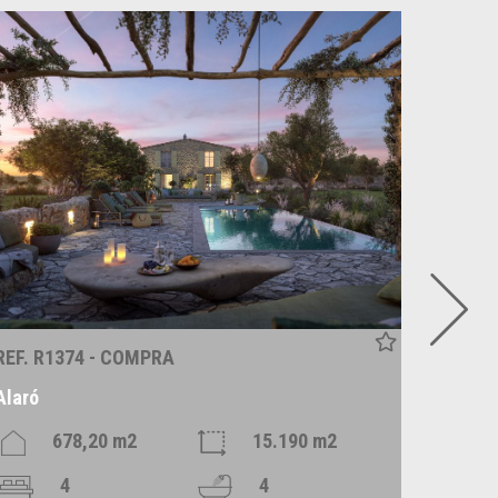
REF. R1374 - COMPRA
REF. P
Alaró
Es Llo
678,20 m2
15.190 m2
4
4