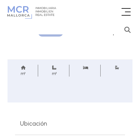
Consultar precio
REF.
m²
m²
Ubicación