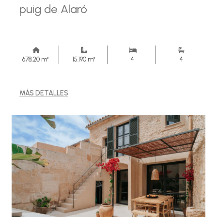
puig de Alaró
678,20 m²
15.190 m²
4
4
MÁS DETALLES