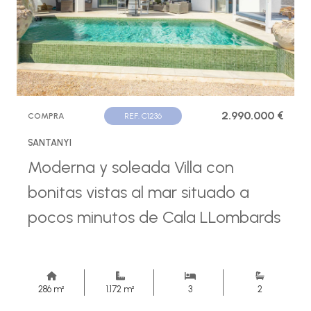
2.990.000 €
COMPRA
REF. C1236
SANTANYI
Moderna y soleada Villa con
bonitas vistas al mar situado a
pocos minutos de Cala LLombards
286 m²
1.172 m²
3
2