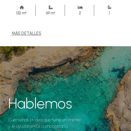
132 m²
69 m²
2
1
MÁS DETALLES
Hablemos
Cuéntenos la idea que tiene en mente
y le ayudaremos a encontrarla.