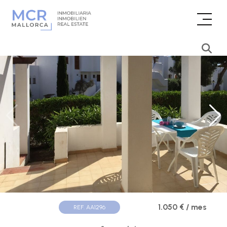
1.050 € / mes
REF. AA1296