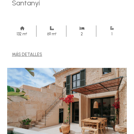
Santanyí
132 m²
69 m²
2
1
MÁS DETALLES