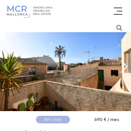
690 € / mes
REF. AA1316