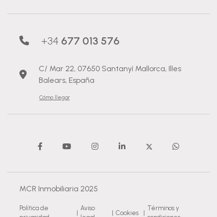
+34
677 013 576
C/ Mar 22, 07650 Santanyí Mallorca, Illes
Balears, España
Cómo llegar
MCR Inmobiliaria 2025
Política de
Aviso
Términos y
|
|
Cookies
|