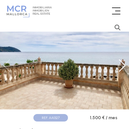
1.500 € / mes
REF. AA1327