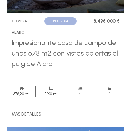
8.495.000 €
COMPRA
REF. R1374
ALARÓ
Impresionante casa de campo de
unos 678 m2 con vistas abiertas al
puig de Alaró
678,20 m²
15.190 m²
4
4
MÁS DETALLES