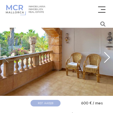
600 € / mes
REF. AA1328