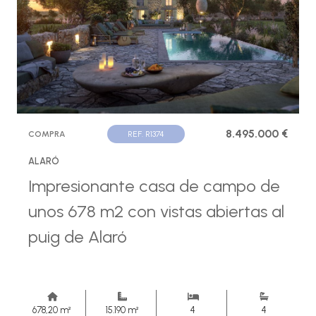
8.495.000 €
COMPRA
REF. R1374
ALARÓ
Impresionante casa de campo de
unos 678 m2 con vistas abiertas al
puig de Alaró
678,20 m²
15.190 m²
4
4