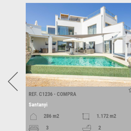
REF. C1236 - COMPRA
Santanyi
286 m2
1.172 m2
3
2