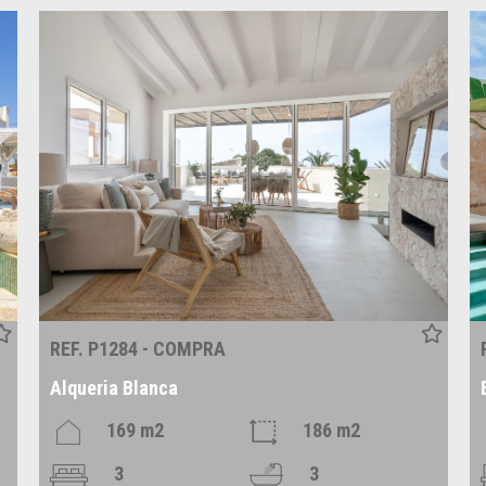
REF. P1284 - COMPRA
Alqueria Blanca
169 m2
186 m2
3
3