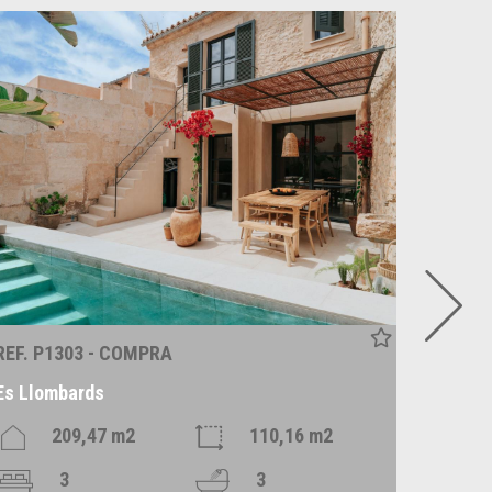
REF. P1303 - COMPRA
REF. R
Es Llombards
Alaró
209,47 m2
110,16 m2
3
3