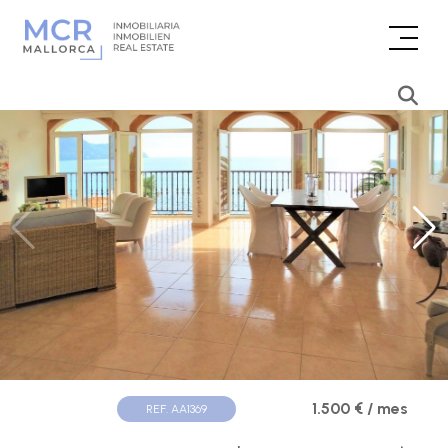
1.500 € / mes
REF. AA1369