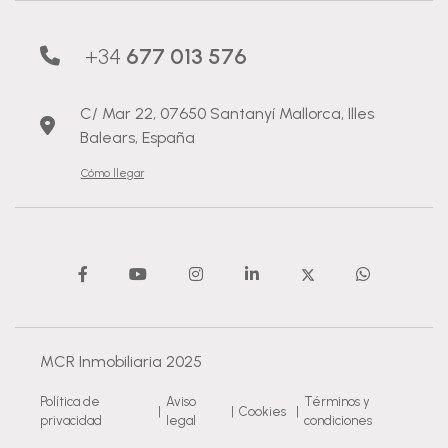
+34
677 013 576
C/ Mar 22, 07650 Santanyí Mallorca, Illes
Balears, España
Cómo llegar
MCR Inmobiliaria 2025
Política de
Aviso
Términos y
|
|
Cookies
|
privacidad
legal
condiciones