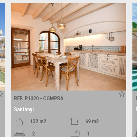
REF. P1320 - COMPRA
Santanyi
132 m2
69 m2
2
1