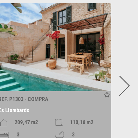
REF. P1303 - COMPRA
REF. P
Es Llombards
Alqueri
209,47 m2
110,16 m2
3
3