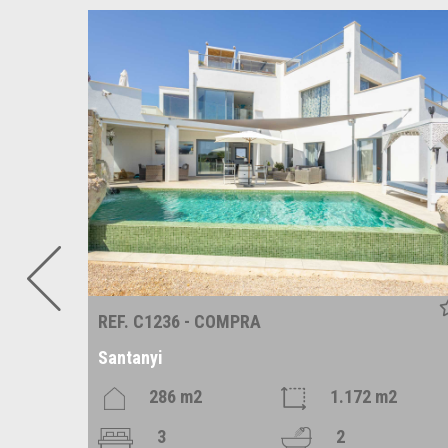
REF. C1236 - COMPRA
Santanyi
m2
286 m2
1.172 m2
3
2