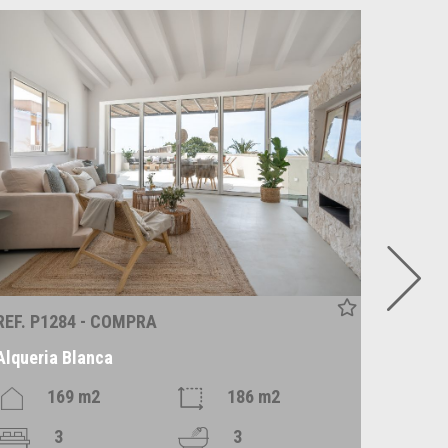
REF. P1284 - COMPRA
REF. C
Alqueria Blanca
Santan
169 m2
186 m2
3
3