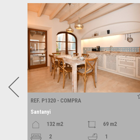
REF. P1320 - COMPRA
Santanyi
m2
132 m2
69 m2
2
1