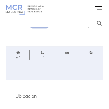
Consultar precio
REF.
m²
m²
Ubicación