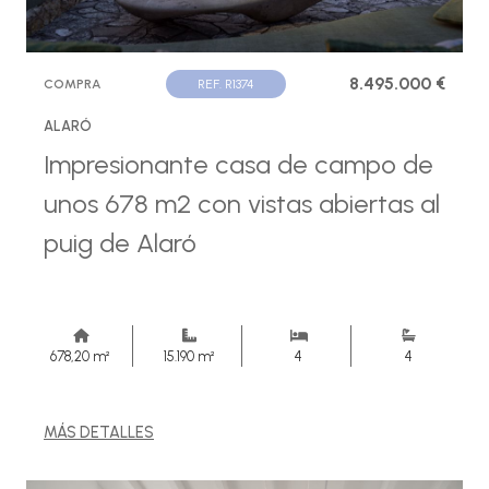
8.495.000 €
COMPRA
REF. R1374
ALARÓ
Impresionante casa de campo de
unos 678 m2 con vistas abiertas al
puig de Alaró
678,20 m²
15.190 m²
4
4
MÁS DETALLES